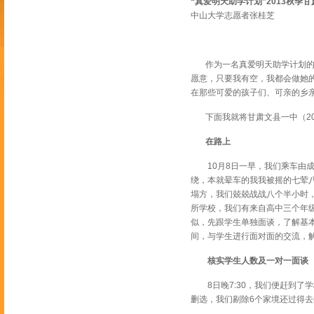
“真爱明天助学计划”2013秋季
中山大学志愿者张桂芝
作为一名真爱明天助学计划的志
愿意，只要我有空，我都会做她
在那些可爱的孩子们、可亲的乡
下面我就将甘肃文县一中（2013.1
在路上
10月8日一早，我们乘车由成
绕，本就晕车的我我被摇的七荤
塌方，我们兢兢战战八个半小时
所学校，我们有来自高中三个年级
似，先跟学生单独面谈，了解基
间，与学生进行面对面的交流，
核实学生人数及一对一面谈
8日晚7:30，我们便赶到了
删选，我们剔除6个家境还过得去