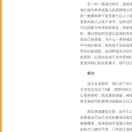
在一对一面谈过程中，我发现这
他们成为单亲或孤儿的原因有父
村一般都有两个甚至两个以上小
更多的收入让孩子读书，这样这
可以回家与爷爷奶奶相见，而家
时，通过简短的交谈以及我对所
觉自己很倒霉，为什么一系列残
中与他们相见；有的孩子说知道
学生比较成熟，会说即使生活对自
的原因，以及结合自己当年和他
更觉得我们的任务重大，绝不仅仅
家访
这次文县助学，我们花了9日、
天半也仅仅访了6家，而陪同的王
公里的路程，而且路段颠簸，崎岖难
校专派的司机师傅与政教处主任
而在房屋建筑方面，由于5.1
多家庭由于自己没有积蓄或没能
家睡哪里，母亲指指空荡荡只有
起的大门破烂不堪，门外的土筑