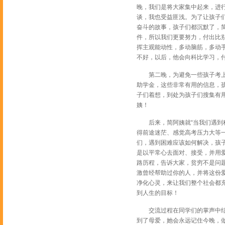
晚，我们是将大家集中起来，进
谈，我也受益匪浅。为了让孩子
奋斗的故事，孩子们都沉默了，
件，所以我们更要努力，付出比
挥主观能动性，多动脑筋，多动
不好，以后，他会向科比学习，
第二晚，为避免一些孩子考上大
助学金，这些非常有用的信息，
子们着想，到处为孩子们搜集有
姨！
后来，简阿姨就“当我们遇到种
得前途迷茫、感觉高考压力大等
们，遇到困难应该如何解决，孩
是以平常心去面对、接受，并用
路历程，告诉大家，贫穷不是问
激曾经帮助过你的人，并将这份
净化心灵，来让我们整个社会都
到人生的目标！
交流过程在同学们的掌声中结束
到了母爱，她会永远记住今晚，