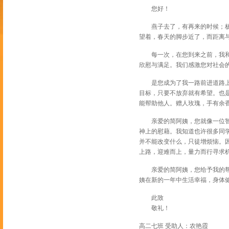
您好！
燕子去了，有再来的时候；杨柳
望着，春天的脚步近了，而距离
每一次，在您到来之前，我和同
欣慰与满足。我们感激您对社会
是您成为了我一路前进道路上的
目标，只要不放弃就有希望。也
能帮助他人。赠人玫瑰，手有余
亲爱的简阿姨，您就像一位智者
神上的慰藉。我知道也许很多同
并不能改变什么，只徒增烦恼。
上路，迎难而上，量力而行寻求
亲爱的简阿姨，您给予我的帮助
姨在新的一年中生活幸福，身体
此致
敬礼！
高二七班 受助人：农艳霞